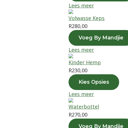
d
Lees meer
u
c
Volwasse Keps
t
R
280,00
h
Voeg By Mandjie
a
s
Lees meer
m
Kinder Hemp
u
R
230,00
l
T
t
Kies Opsies
h
i
Lees meer
i
p
s
l
Waterbottel
p
e
R
270,00
r
v
o
Voeg By Mandjie