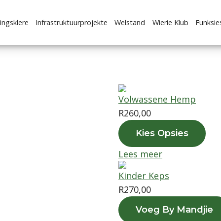
ingsklere
Infrastruktuurprojekte
Welstand
Wierie Klub
Funksie
Volwassene Hemp
apark te ondersteun.
R
260,00
k deur ‘n verskeidenheid
T
Kies Opsies
dsinsamelingsgeleenthede,
h
die Wierie Klub. Ons glo dat
Lees meer
i
ns skool en die breër
s
Kinder Keps
p
R
270,00
r
o
Voeg By Mandjie